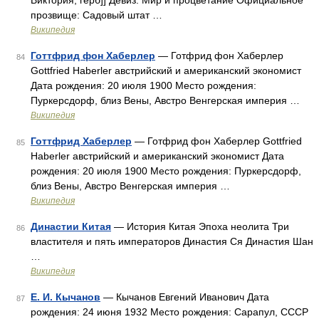
Виктория, герб]] Девиз: Мир и процветание Официальное
прозвище: Садовый штат …
Википедия
Готтфрид фон Хаберлер
— Готфрид фон Хаберлер
84
Gottfried Haberler австрийский и американский экономист
Дата рождения: 20 июля 1900 Место рождения:
Пуркерсдорф, близ Вены, Австро Венгерская империя …
Википедия
Готтфрид Хаберлер
— Готфрид фон Хаберлер Gottfried
85
Haberler австрийский и американский экономист Дата
рождения: 20 июля 1900 Место рождения: Пуркерсдорф,
близ Вены, Австро Венгерская империя …
Википедия
Династии Китая
— История Китая Эпоха неолита Три
86
властителя и пять императоров Династия Ся Династия Шан
…
Википедия
Е. И. Кычанов
— Кычанов Евгений Иванович Дата
87
рождения: 24 июня 1932 Место рождения: Сарапул, СССР