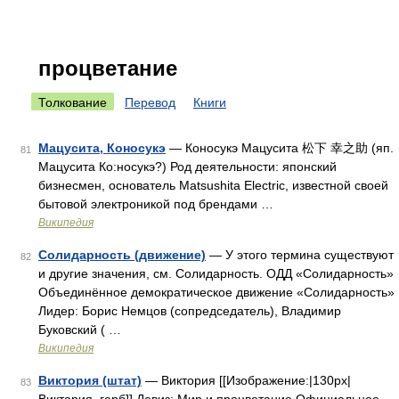
процветание
Толкование
Перевод
Книги
Мацусита, Коносукэ
— Коносукэ Мацусита 松下 幸之助 (яп.
81
Мацусита Ко:носукэ?) Род деятельности: японский
бизнесмен, основатель Matsushita Electric, известной своей
бытовой электроникой под брендами …
Википедия
Солидарность (движение)
— У этого термина существуют
82
и другие значения, см. Солидарность. ОДД «Солидарность»
Объединённое демократическое движение «Солидарность»
Лидер: Борис Немцов (сопредседатель), Владимир
Буковский ( …
Википедия
Виктория (штат)
— Виктория [[Изображение:|130px|
83